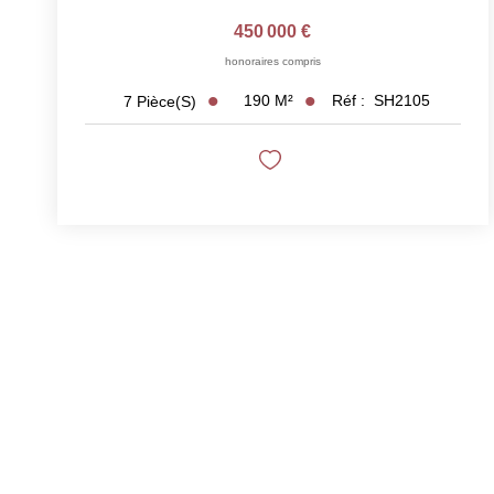
450 000 €
honoraires compris
190
M²
Réf :
SH2105
7
Pièce(s)