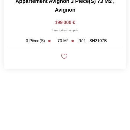
Appartement Avignon 3 Pièce(s) 73 M2
,
Avignon
199 000 €
honoraires compris
73
M²
Réf :
SH2107B
3
Pièce(s)