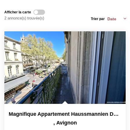
Afficher la carte
CHASSEUR IMMOBILIER
2 annonce(s) trouvée(s)
Trier par
ACTUALITÉS
CONTACT
Magnifique Appartement Haussmannien De 120M² Au Coeur...
,
Avignon