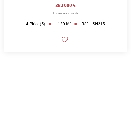
380 000 €
honoraires compris
120
M²
Réf :
SH2151
4
Pièce(s)