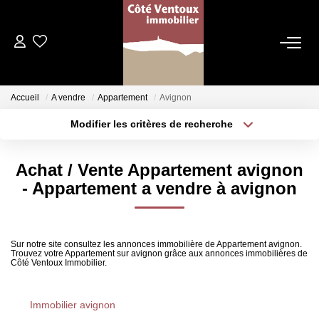
VENTES
Accueil
A vendre
Appartement
Avignon
NOS AGENCES
Modifier les critères de recherche
Localisation
Type de bien
Localisation
Sélectionnez...
Qui Sommes Nous
Achat / Vente Appartement avignon
Les Dentelles Montmirail
Surface min
Budget max
- Appartement a vendre à avignon
Du Mont Ventoux
Plus de critères
Créer une alerte
Notre Équipe
Sur notre site consultez les annonces immobilière de Appartement avignon.
Trouvez votre Appartement sur avignon grâce aux annonces immobilières de
Côté Ventoux Immobilier.
ESTIMATION
Immobilier avignon
HOME STAGING