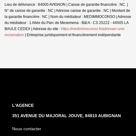
Lieu de délivrance : 84000 AVIGNON | Caisse de garantie financière : NC. |
N° de caisse de garantie : NC | Adresse caisse de garantie : NC | Montant de
la garantie financière : NC | Nom du médiateur : MEDIMMOCONSO | Adresse
du médiateur : 1 Allée du Parc de Mesemena - Bât A - CS 25222 - 44505 LA
BAULE CEDEX | Adresse du site :
https://medimmoconso.fr/adresser-une-
reclamation
|
Entreprise juridiquement et financièrement indépendante
L'AGENCE
351 AVENUE DU MAJORAL JOUVE, 84810 AUBIGNAN
Nous contacter