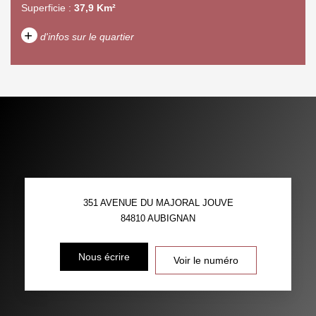
Superficie :
37,9 Km²
+
d'infos sur le quartier
DENSITÉ DE POPULATION
ENFANTS ET ADOLESCENTS
AGE MOYEN
REVENU MENSUEL PAR
MÉNAGE
TAUX DE PROPRIÉTAIRES
TAUX D'HABITATION
351 AVENUE DU MAJORAL JOUVE
TAXE FONCIÈRE
PART DES MÉNAGES SANS
84810
AUBIGNAN
VOITURE
DISTANCE DE L'AÉROPORT :
SUPERFICIE :
Nous écrire
Voir le numéro
RÉSULTATS DES LYCÉES
ECOLES ET CRÈCHES