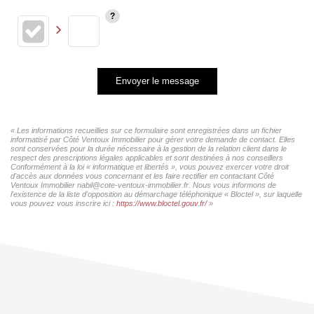
Envoyer le message
« Les informations recueillies sur ce formulaire sont enregistrées dans un fichier
informatisé par Côté Ventoux Immobilier pour gérer votre demande de contact. Elles
sont conservées pour la durée nécessaire à la gestion de la relation client dans le
respect des prescriptions légales applicables et sont destinées à nos conseillers
Conformément à la loi « informatique et libertés », vous pouvez exercer votre droit
d'accès aux données vous concernant et les faire rectifier en contactant Côté
Ventoux Immobilier nabil@cote-ventoux-immobilier.fr. Nous vous informons de
l'existence de la liste d'opposition au démarchage téléphonique « Bloctel », sur laquelle
vous pouvez vous inscrire ici :
https://www.bloctel.gouv.fr/
»