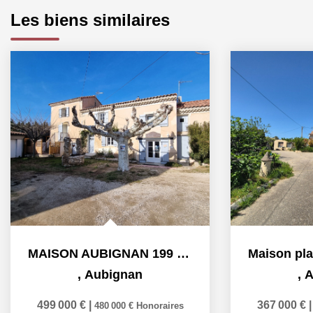
Les biens similaires
MAISON AUBIGNAN 199 M² AUBIGNAN - 8 pièce(s) - 199 m2
,
Aubignan
,
A
499 000 €
|
367 000 €
480 000 €
Honoraires