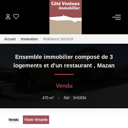
VENTES
Accueil
Immeubles
Référence SH1834
NOS AGENCES
Ensemble immobilier composé de 3
Qui Sommes Nous
logements et d'un restaurant
,
Mazan
Les Dentelles Montmirail
Du Mont Ventoux
Vendu
Notre Équipe
470
m²
•
Réf : SH1834
ESTIMATION
Vendu
Visite Virtuelle
HOME STAGING