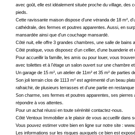
avec goût, elle est idéalement située proche du village, des
pieds.
Cette ravissante maison dispose d'une véranda de 18 m², d'
cathédrale, des fermes et poutres apparentes. Aussi, en su
mansardée ainsi que d'un couchage mansardé.
Côté nuit, elle offre 3 grandes chambres, une salle de bains av
Côté pratique, vous disposez d'un cellier, d'une buanderie et
Pour accueillir la famille, les amis ou pour louer, vous trouv
avec toilettes et à l'étage un salon ouvert sur une chambre
Un garage de 15 m², un atelier de 11m² et 35 m² de parties
Son joli terrain clos de 1113 m² est agrémenté d'un beau pl
rafraichir, de plusieurs terrasses et d'une partie en restanqu
Son charme, ses fermes et poutres apparentes, ses pierres 
répondre à vos attentes.
Pour un achat réussi en toute sérénité contactez-nous.
Côté Ventoux Immobilier a le plaisir de vous accueillir da
Vous pouvez estimer votre bien en ligne sur notre site : www
Les informations sur les risques auxquels ce bien est exposé 