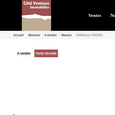
Ventes
No
Accueil
Maisons
A vendre
Maison
Référence SH2061
A vendre
Visite Virtuelle