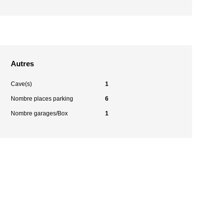
Autres
Cave(s)
1
Nombre places parking
6
Nombre garages/Box
1