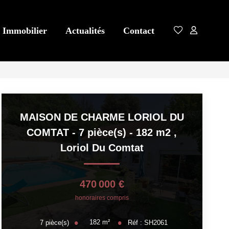
 Immobilier
Actualités
Contact
MAISON DE CHARME LORIOL DU
COMTAT - 7 pièce(s) - 182 m2
,
Loriol Du Comtat
470 000 €
honoraires compris
182
m²
7
pièce(s)
Réf :
SH2061