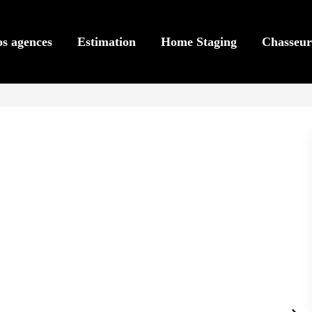
s agences
Estimation
Home Staging
Chasseur