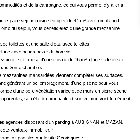
 commodités et de la campagne, ce qui vous permet d'y aller à
un espace séjour cuisine équipée de 44 m² avec un plafond
rplomb du séjour, vous bénéficierez d'une grande mezzanine
ec toilettes et une salle d'eau avec toilettes.
 d'une cave pour stocker du bon vin.
erez un gite composé d'une cuisine de 16 m², d'une salle d'eau
 et une 2ème chambre.
 de mezzanines mansardées viennent compléter ses surfaces.
atane générant un bel ombragement, d'une piscine pour vous
e ornée d'une belle végétation variée et de murs en pierre sèche.
apparentes, son état irréprochable et son volume vont forcément
ns ses agences disposant d'un parking à AUBIGNAN et MAZAN.
.cote-ventoux-immobilier.fr
sont disponibles sur le site Géorisques :