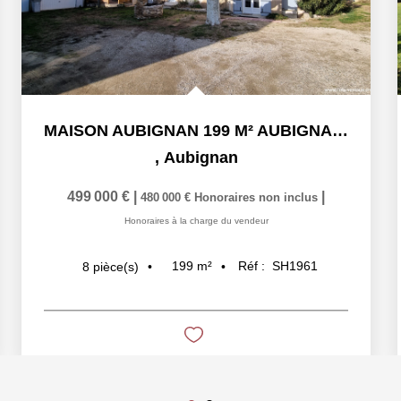
MAISON AUBIGNAN 199 M² AUBIGNAN - 8 pièce(s) - 199 m2
,
Aubignan
499 000 €
|
|
480 000 €
Honoraires non inclus
Honoraires à la charge du vendeur
199
m²
Réf :
SH1961
8
pièce(s)