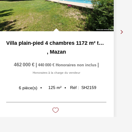
Villa plain-pied 4 chambres 1172 m² terrain avec piscine et...
,
Mazan
462 000 €
|
|
440 000 €
Honoraires non inclus
Honoraires à la charge du vendeur
125
m²
Réf :
SH2159
6
pièce(s)