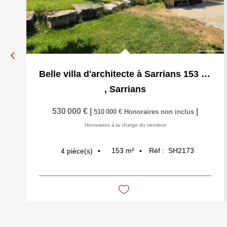
Belle villa d'architecte à Sarrians 153 m²
,
Sarrians
530 000 €
|
|
510 000 €
Honoraires non inclus
Honoraires à la charge du vendeur
153
m²
Réf :
SH2173
4
pièce(s)