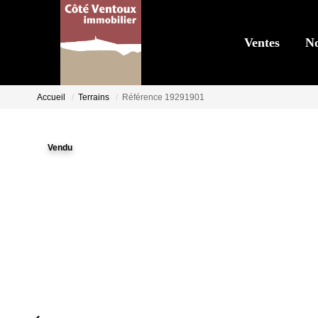
Ventes
No
Accueil
Terrains
Référence 19291901
Vendu