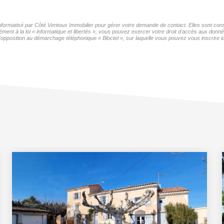
 informatisé par Côté Ventoux Immobilier pour gérer votre demande de contact. Elles sont cons
ment à la loi « informatique et libertés », vous pouvez exercer votre droit d'accès aux donné
'opposition au démarchage téléphonique « Bloctel », sur laquelle vous pouvez vous inscrire ic