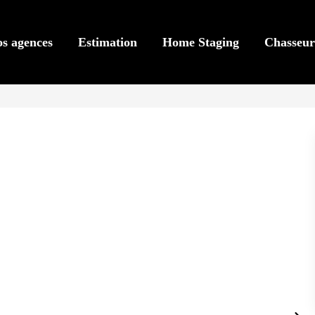
s agences
Estimation
Home Staging
Chasseur