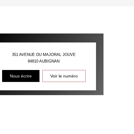
'HABITATION
CE DE L'AÉROPORT :
 ET CRÈCHES
351 AVENUE DU MAJORAL JOUVE
84810
AUBIGNAN
INS
Nous écrire
Voir le numéro