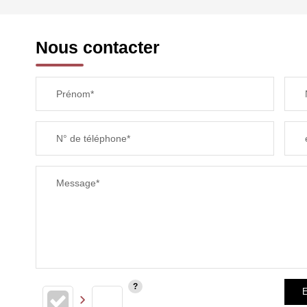
REVENU MENSUEL PAR MÉNAGE
Nous contacter
TAXE FONCIÈRE
Prénom*
SUPERFICIE :
N° de téléphone*
RESTAURANTS ET CAFÉS
Message*
E