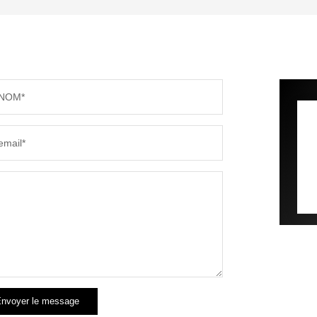
TAUX DE PROPRIÉTAIRES
TAUX D
PART DES MÉNAGES SANS VOITURE
DISTAN
NOM*
RÉSULTATS DES LYCÉES
ECOLES
email*
COMMERCES
MÉDEC
nvoyer le message