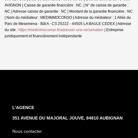
AVIGNON | Caisse de garantie financière : NC. | N° de caisse de garantie :
NC | Adresse caisse de garantie : NC | Montant de la garantie financière : NC
| Nom du médiateur : MEDIMMOCONSO | Adresse du médiateur : 1 Allée du
Parc de Mesemena - Bât A - CS 25222 - 44505 LA BAULE CEDEX | Adresse
du site :
https://medimmoconso.fr/adresser-une-reclamation
|
Entreprise
juridiquement et financièrement indépendante
L'AGENCE
351 AVENUE DU MAJORAL JOUVE, 84810 AUBIGNAN
Nous contacter