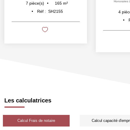
Honoraires 
165
m²
7
pièce(s)
Réf :
SH2155
4
pièc
Les calculatrices
Calcul Frais de notaire
Calcul capacité d'empr