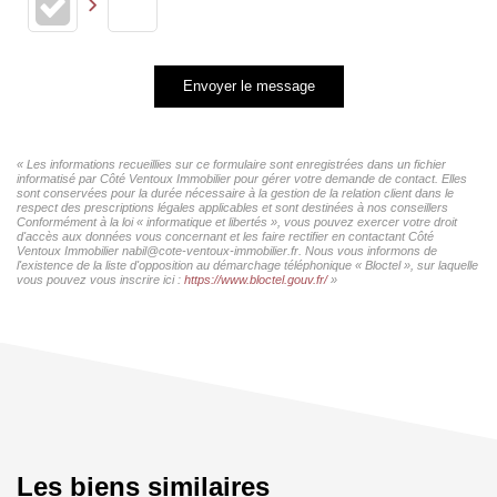
Envoyer le message
« Les informations recueillies sur ce formulaire sont enregistrées dans un fichier
informatisé par Côté Ventoux Immobilier pour gérer votre demande de contact. Elles
sont conservées pour la durée nécessaire à la gestion de la relation client dans le
respect des prescriptions légales applicables et sont destinées à nos conseillers
Conformément à la loi « informatique et libertés », vous pouvez exercer votre droit
d'accès aux données vous concernant et les faire rectifier en contactant Côté
Ventoux Immobilier nabil@cote-ventoux-immobilier.fr. Nous vous informons de
l'existence de la liste d'opposition au démarchage téléphonique « Bloctel », sur laquelle
vous pouvez vous inscrire ici :
https://www.bloctel.gouv.fr/
»
Les biens similaires