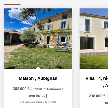
Maison
,
Aubignan
,
A
388 000 €
|
370 000 €
Honoraires
|
non inclus
236 000 €
Honoraires à la charge du vendeur
n