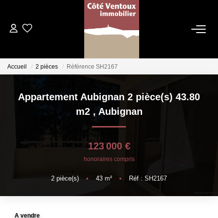
VENTES
Accueil
2 pièces
Référence SH2167
NOS AGENCES
Appartement Aubignan 2 pièce(s) 43.80
Qui Sommes Nous
m2
,
Aubignan
Les Dentelles Montmirail
Du Mont Ventoux
123 000 €
Notre Équipe
honoraires compris
2
pièce(s)
•
43
m²
•
Réf : SH2167
ESTIMATION
HOME STAGING
A vendre