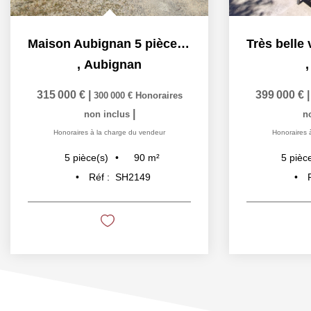
Maison Aubignan 5 pièce(s) 90 m2
,
Aubignan
315 000 €
|
399 000 €
300 000 €
Honoraires
|
non inclus
n
Honoraires à la charge du vendeur
Honoraires 
90
m²
5
pièce(s)
5
pièc
Réf :
SH2149