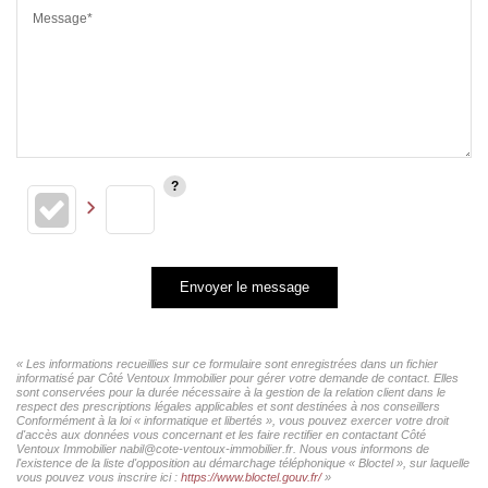
Message*
Envoyer le message
« Les informations recueillies sur ce formulaire sont enregistrées dans un fichier
informatisé par Côté Ventoux Immobilier pour gérer votre demande de contact. Elles
sont conservées pour la durée nécessaire à la gestion de la relation client dans le
respect des prescriptions légales applicables et sont destinées à nos conseillers
Conformément à la loi « informatique et libertés », vous pouvez exercer votre droit
d'accès aux données vous concernant et les faire rectifier en contactant Côté
Ventoux Immobilier nabil@cote-ventoux-immobilier.fr. Nous vous informons de
l'existence de la liste d'opposition au démarchage téléphonique « Bloctel », sur laquelle
vous pouvez vous inscrire ici :
https://www.bloctel.gouv.fr/
»