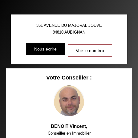
TAUX DE PROPRIÉTAIRES
TAUX D'HABITATION
351 AVENUE DU MAJORAL JOUVE
TAXE FONCIÈRE
PART DES MÉNAGES SANS
84810
AUBIGNAN
VOITURE
DISTANCE DE L'AÉROPORT :
SUPERFICIE :
Nous écrire
Voir le numéro
RÉSULTATS DES LYCÉES
ECOLES ET CRÈCHES
RESTAURANTS ET CAFÉS
COMMERCES
Votre Conseiller :
MÉDECINS
BENOIT Vincent
,
Conseiller en Immobilier