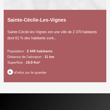
Sainte-Cécile-Les-Vignes
Sainte-Cécile-les-Vignes est une ville de 2 370 habitants
dont 61 % des habitants sont...
Population :
2 445 habitants
Distance de l'aéroport :
11 km
Superficie :
19,9 Km²
+
d'infos sur le quartier
DENSITÉ DE POPULATION
ENFANTS ET ADOLESCENTS
AGE MOYEN
REVENU MENSUEL PAR
MÉNAGE