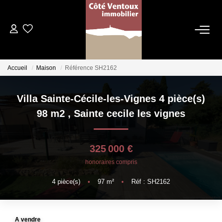
VENTES
Accueil
Maison
Référence SH2162
NOS AGENCES
Villa Sainte-Cécile-les-Vignes 4 pièce(s)
Qui Sommes Nous
98 m2
,
Sainte cecile les vignes
Les Dentelles Montmirail
Du Mont Ventoux
325 000 €
Notre Équipe
honoraires compris
4
pièce(s)
•
97
m²
•
Réf : SH2162
ESTIMATION
HOME STAGING
A vendre