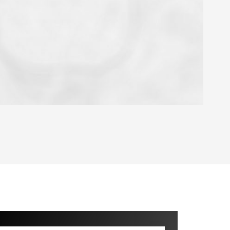
OYEN
'HABITATION
CE DE L'AÉROPORT :