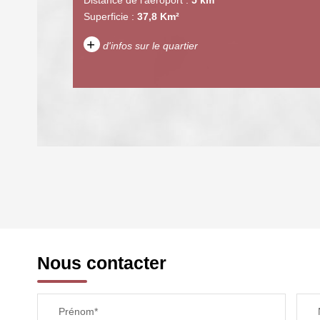
Superficie :
37,8 Km²
+
d'infos sur le quartier
DENSITÉ DE POPULATION
REVENU MENSUEL PAR MÉNAGE
Nous contacter
TAXE FONCIÈRE
Prénom*