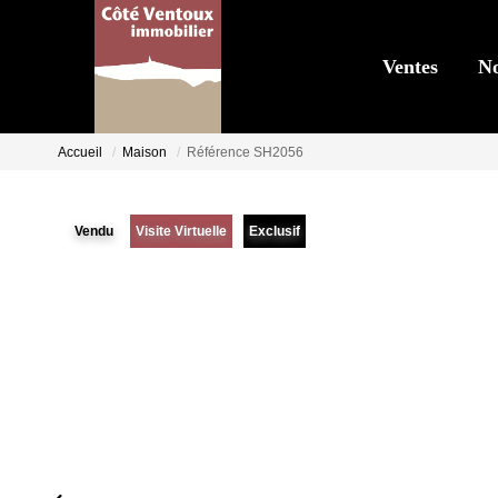
Ventes
No
Accueil
Maison
Référence SH2056
Vendu
Visite Virtuelle
Exclusif