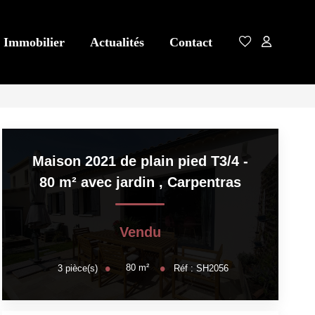
 Immobilier
Actualités
Contact
Maison 2021 de plain pied T3/4 -
80 m² avec jardin
,
Carpentras
Vendu
80
m²
3
pièce(s)
Réf :
SH2056