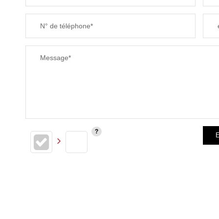
SUPERFICIE :
N° de téléphone*
RESTAURANTS ET CAFÉS
Message*
E