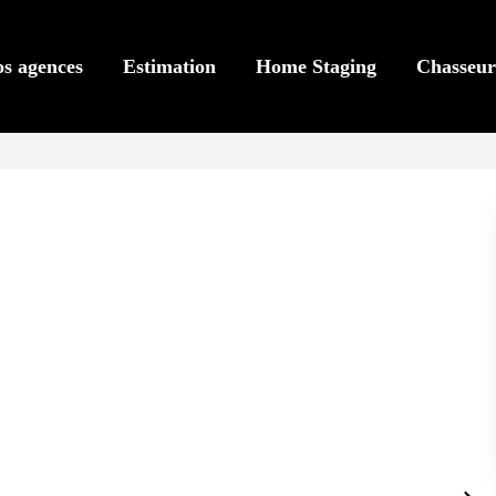
s agences
Estimation
Home Staging
Chasseur