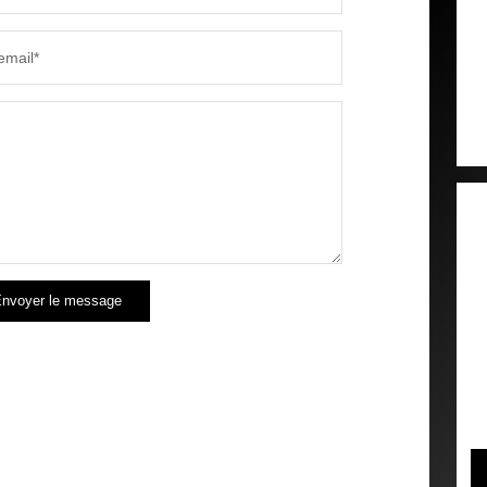
RÉSULTATS DES LYCÉES
ECOLES
email*
COMMERCES
MÉDEC
nvoyer le message