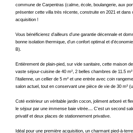
commune de Carpentras (calme, école, boulangerie, aux po
présenter cette villa très récente, construite en 2021 et dans 
acquisition !
Vous bénéficierez d'ailleurs d'une garantie décennale et do
bonne isolation thermique, d'un confort optimal et d'économi
B).
Entièrement de plain-pied, sur vide sanitaire, cette maison d
vaste séjour-cuisine de 40 m², 2 belles chambres de 11.5 m
l'italienne, un cellier de 5 m² et une entrée avec coin range
salon actuel, tout en conservant une pièce de vie de 30 m² (
Coté extérieur un véritable jardin cocon, joliment arboré et fl
le séjour par une immense baie vitrée.... C'est un second salo
privatif et deux places de stationnement privative.
Idéal pour une première acquisition, un charmant pied-à-terre 