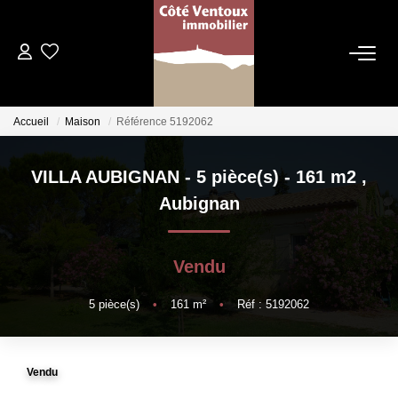
VENTES
Accueil
Maison
Référence 5192062
NOS AGENCES
VILLA AUBIGNAN - 5 pièce(s) - 161 m2
,
Qui Sommes Nous
Aubignan
Les Dentelles Montmirail
Du Mont Ventoux
Vendu
Notre Équipe
5
pièce(s)
•
161
m²
•
Réf : 5192062
ESTIMATION
Vendu
HOME STAGING