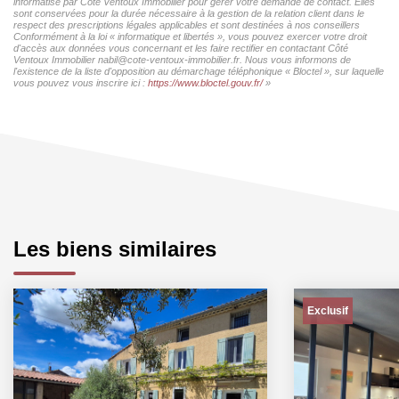
informatisé par Côté Ventoux Immobilier pour gérer votre demande de contact. Elles
sont conservées pour la durée nécessaire à la gestion de la relation client dans le
respect des prescriptions légales applicables et sont destinées à nos conseillers
Conformément à la loi « informatique et libertés », vous pouvez exercer votre droit
d'accès aux données vous concernant et les faire rectifier en contactant Côté
Ventoux Immobilier nabil@cote-ventoux-immobilier.fr. Nous vous informons de
l'existence de la liste d'opposition au démarchage téléphonique « Bloctel », sur laquelle
vous pouvez vous inscrire ici :
https://www.bloctel.gouv.fr/
»
Les biens similaires
Exclusif