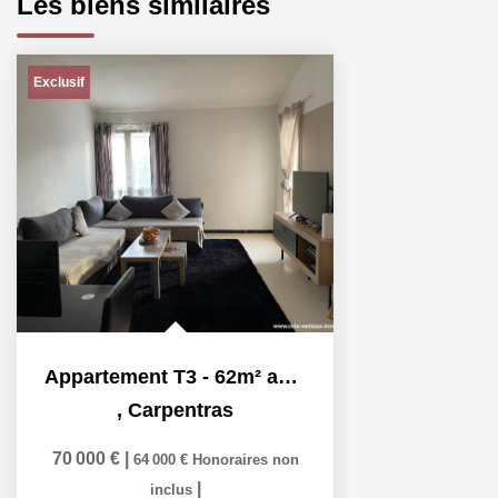
Les biens similaires
Exclusif
Appartement T3 - 62m² avec cave et parking - Hameau des...
,
Carpentras
70 000 €
|
64 000 €
Honoraires non
|
inclus