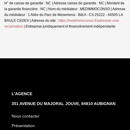
N° de caisse de garantie : NC | Adresse caisse de garantie : NC | Montant de
la garantie financière : NC | Nom du médiateur : MEDIMMOCONSO | Adresse
du médiateur : 1 Allée du Parc de Mesemena - Bât A - CS 25222 - 44505 LA
BAULE CEDEX | Adresse du site :
https://medimmoconso.fr/adresser-une-
reclamation
|
Entreprise juridiquement et financièrement indépendante
L'AGENCE
351 AVENUE DU MAJORAL JOUVE, 84810 AUBIGNAN
Nous contacter
Présentation