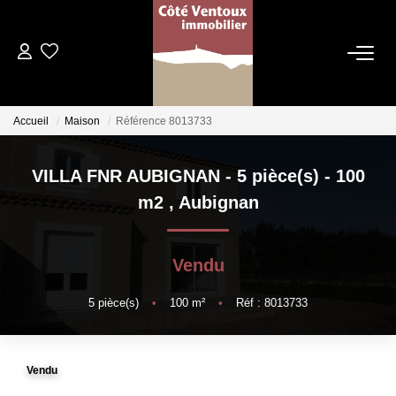
VENTES
Accueil
Maison
Référence 8013733
NOS AGENCES
VILLA FNR AUBIGNAN - 5 pièce(s) - 100
Qui Sommes Nous
m2
,
Aubignan
Les Dentelles Montmirail
Du Mont Ventoux
Vendu
Notre Équipe
5
pièce(s)
•
100
m²
•
Réf : 8013733
ESTIMATION
Vendu
HOME STAGING