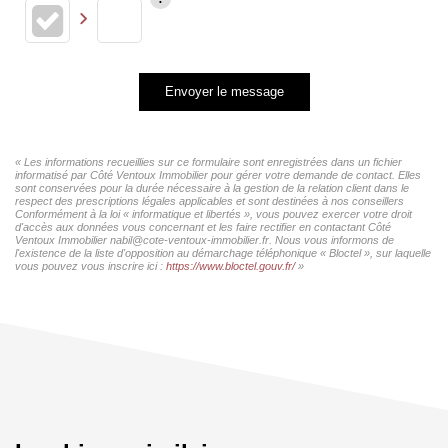
Envoyer le message
« Les informations recueillies sur ce formulaire sont enregistrées dans un fichier
informatisé par Côté Ventoux Immobilier pour gérer votre demande de contact. Elles
sont conservées pour la durée nécessaire à la gestion de la relation client dans le
respect des prescriptions légales applicables et sont destinées à nos conseillers
Conformément à la loi « informatique et libertés », vous pouvez exercer votre droit
d'accès aux données vous concernant et les faire rectifier en contactant Côté
Ventoux Immobilier nabil@cote-ventoux-immobilier.fr. Nous vous informons de
l'existence de la liste d'opposition au démarchage téléphonique « Bloctel », sur laquelle
vous pouvez vous inscrire ici :
https://www.bloctel.gouv.fr/
»