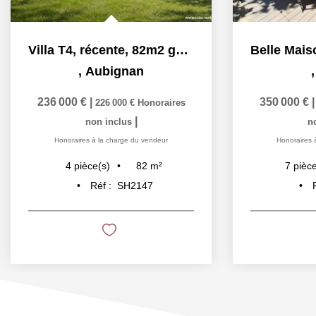
Villa T4, récente, 82m2 garage et jardin à Aubignan
,
Aubignan
236 000 €
|
350 000 €
226 000 €
Honoraires
|
non inclus
n
Honoraires à la charge du vendeur
Honoraires 
82
m²
4
pièce(s)
7
pièce
Réf :
SH2147