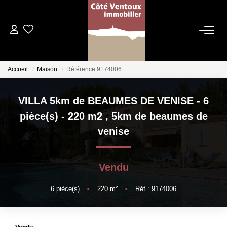
VENTES
Accueil
Maison
Référence 9174006
NOS AGENCES
VILLA 5km de BEAUMES DE VENISE - 6
Qui Sommes Nous
pièce(s) - 220 m2
,
5km de beaumes de
Les Dentelles Montmirail
venise
Du Mont Ventoux
Notre Équipe
Vendu
6
pièce(s)
•
220
m²
•
Réf : 9174006
ESTIMATION
HOME STAGING