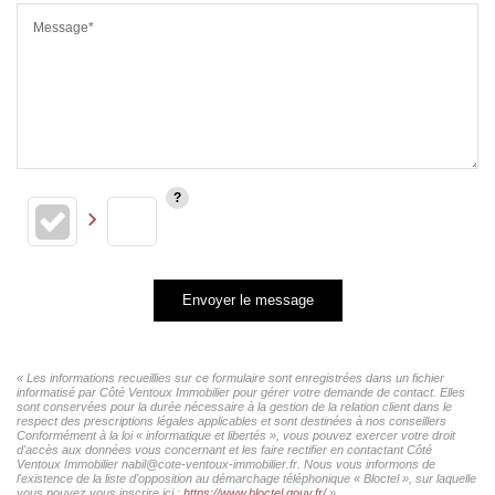
Message*
Envoyer le message
« Les informations recueillies sur ce formulaire sont enregistrées dans un fichier
informatisé par Côté Ventoux Immobilier pour gérer votre demande de contact. Elles
sont conservées pour la durée nécessaire à la gestion de la relation client dans le
respect des prescriptions légales applicables et sont destinées à nos conseillers
Conformément à la loi « informatique et libertés », vous pouvez exercer votre droit
d'accès aux données vous concernant et les faire rectifier en contactant Côté
Ventoux Immobilier nabil@cote-ventoux-immobilier.fr. Nous vous informons de
l'existence de la liste d'opposition au démarchage téléphonique « Bloctel », sur laquelle
vous pouvez vous inscrire ici :
https://www.bloctel.gouv.fr/
»