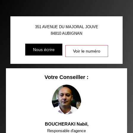
TAUX DE PROPRIÉTAIRES
TAUX D'HABITATION
351 AVENUE DU MAJORAL JOUVE
TAXE FONCIÈRE
PART DES MÉNAGES SANS
84810
AUBIGNAN
VOITURE
DISTANCE DE L'AÉROPORT :
SUPERFICIE :
Nous écrire
Voir le numéro
RÉSULTATS DES LYCÉES
ECOLES ET CRÈCHES
RESTAURANTS ET CAFÉS
COMMERCES
Votre Conseiller :
MÉDECINS
BOUCHERAKI Nabil
,
Responsable d'agence