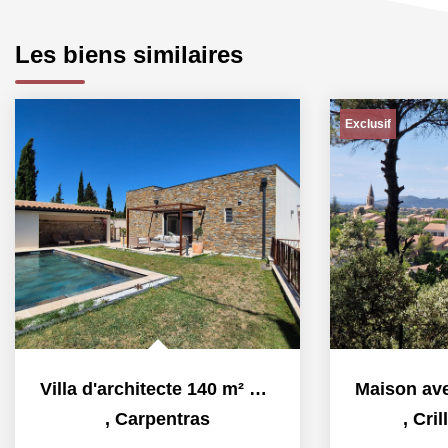
Les biens similaires
Exclusif
Villa d'architecte 140 m² à Carpentras 5 pièces
,
Carpentras
,
Cril