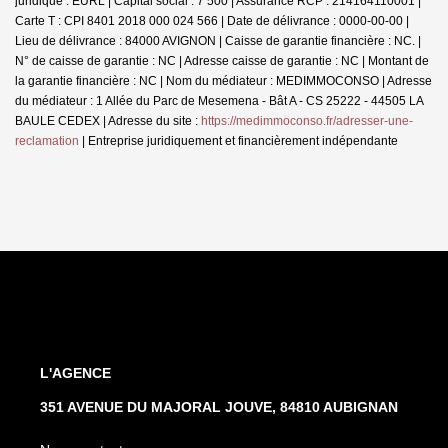
juridique : EURL | Capital social : 7 500 | Assurance RCP : 214164110001 |
Carte T : CPI 8401 2018 000 024 566 | Date de délivrance : 0000-00-00 |
Lieu de délivrance : 84000 AVIGNON | Caisse de garantie financière : NC. |
N° de caisse de garantie : NC | Adresse caisse de garantie : NC | Montant de
la garantie financière : NC | Nom du médiateur : MEDIMMOCONSO | Adresse
du médiateur : 1 Allée du Parc de Mesemena - Bât A - CS 25222 - 44505 LA
BAULE CEDEX | Adresse du site :
https://medimmoconso.fr/adresser-une-
reclamation
|
Entreprise juridiquement et financièrement indépendante
L'AGENCE
351 AVENUE DU MAJORAL JOUVE, 84810 AUBIGNAN