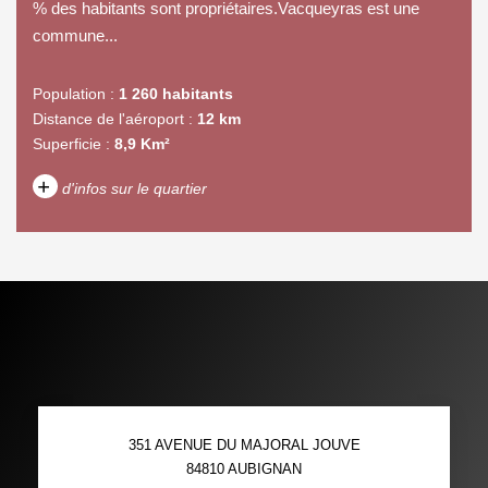
% des habitants sont propriétaires.Vacqueyras est une
commune...
Population :
1 260 habitants
Distance de l'aéroport :
12 km
Superficie :
8,9 Km²
+
d'infos sur le quartier
DENSITÉ DE POPULATION
ENFANTS ET ADOLESCENTS
AGE MOYEN
REVENU MENSUEL PAR
MÉNAGE
TAUX DE PROPRIÉTAIRES
TAUX D'HABITATION
351 AVENUE DU MAJORAL JOUVE
TAXE FONCIÈRE
PART DES MÉNAGES SANS
84810
AUBIGNAN
VOITURE