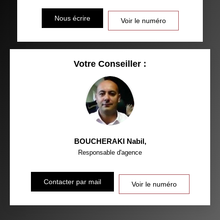
DISTANCE DE L'AÉROPORT :
SUPERFICIE :
Nous écrire
Voir le numéro
RÉSULTATS DES LYCÉES
ECOLES ET CRÈCHES
RESTAURANTS ET CAFÉS
COMMERCES
Votre Conseiller :
MÉDECINS
BOUCHERAKI Nabil
,
Responsable d'agence
Contacter par mail
Voir le numéro