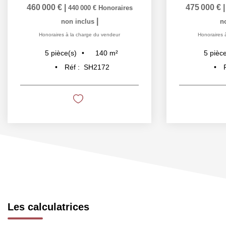
460 000 €
|
475 000 €
440 000 €
Honoraires
|
non inclus
n
Honoraires à la charge du vendeur
Honoraires 
140
m²
5
pièce(s)
5
pièce
Réf :
SH2172
Les calculatrices