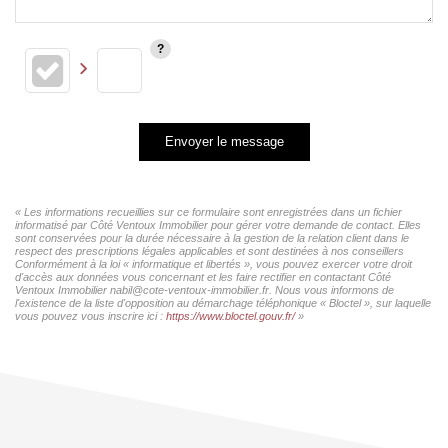
Envoyer le message
« Les informations recueillies sur ce formulaire sont enregistrées dans un fichier
informatisé par Côté Ventoux Immobilier pour gérer votre demande de contact. Elles
sont conservées pour la durée nécessaire à la gestion de la relation client dans le
respect des prescriptions légales applicables et sont destinées à nos conseillers
Conformément à la loi « informatique et libertés », vous pouvez exercer votre droit
d'accès aux données vous concernant et les faire rectifier en contactant Côté
Ventoux Immobilier nabil@cote-ventoux-immobilier.fr. Nous vous informons de
l'existence de la liste d'opposition au démarchage téléphonique « Bloctel », sur laquelle
vous pouvez vous inscrire ici :
https://www.bloctel.gouv.fr/
»