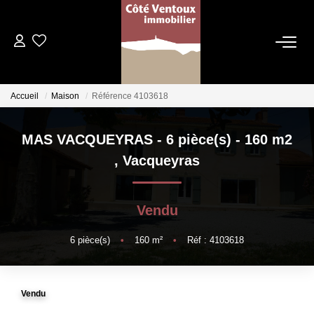
VENTES
Accueil
Maison
Référence 4103618
NOS AGENCES
MAS VACQUEYRAS - 6 pièce(s) - 160 m2
Qui Sommes Nous
,
Vacqueyras
Les Dentelles Montmirail
Du Mont Ventoux
Vendu
Notre Équipe
6
pièce(s)
•
160
m²
•
Réf : 4103618
ESTIMATION
Vendu
HOME STAGING