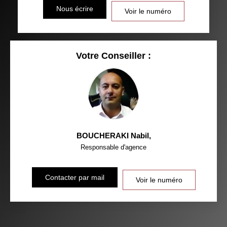
DISTANCE DE L'AÉROPORT :
SUPERFICIE :
Nous écrire
Voir le numéro
RÉSULTATS DES LYCÉES
ECOLES ET CRÈCHES
RESTAURANTS ET CAFÉS
COMMERCES
Votre Conseiller :
MÉDECINS
BOUCHERAKI Nabil
,
Responsable d'agence
Contacter par mail
Voir le numéro