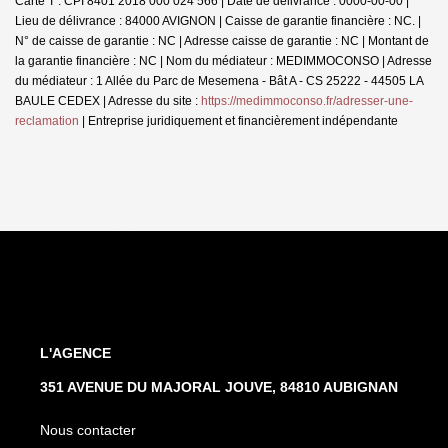
Carte T : CPI 8401 2018 000 024 566 | Date de délivrance : 0000-00-00 |
Lieu de délivrance : 84000 AVIGNON | Caisse de garantie financière : NC. |
N° de caisse de garantie : NC | Adresse caisse de garantie : NC | Montant de
la garantie financière : NC | Nom du médiateur : MEDIMMOCONSO | Adresse
du médiateur : 1 Allée du Parc de Mesemena - Bât A - CS 25222 - 44505 LA
BAULE CEDEX | Adresse du site :
https://medimmoconso.fr/adresser-une-
reclamation
|
Entreprise juridiquement et financièrement indépendante
L'AGENCE
351 AVENUE DU MAJORAL JOUVE, 84810 AUBIGNAN
Nous contacter