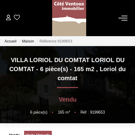
VENTES
Accueil
Maison
Référence 9199653
NOS AGENCES
VILLA LORIOL DU COMTAT LORIOL DU
Qui Sommes Nous
COMTAT - 6 pièce(s) - 165 m2
,
Loriol du
Les Dentelles Montmirail
comtat
Du Mont Ventoux
Notre Équipe
Vendu
6
pièce(s)
•
165
m²
•
Réf : 9199653
ESTIMATION
HOME STAGING