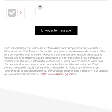
Envoyer le message
« Les informations recueillies sur ce formulaire sont enregistrées dans un fichier
informatisé par Côté Ventoux Immobilier pour gérer votre demande de contact. Elles
sont conservées pour la durée nécessaire à la gestion de la relation client dans le
respect des prescriptions légales applicables et sont destinées à nos conseillers
Conformément à la loi « informatique et libertés », vous pouvez exercer votre droit
d'accès aux données vous concernant et les faire rectifier en contactant Côté
Ventoux Immobilier nabil@cote-ventoux-immobilier.fr. Nous vous informons de
l'existence de la liste d'opposition au démarchage téléphonique « Bloctel », sur laquelle
vous pouvez vous inscrire ici :
https://www.bloctel.gouv.fr/
»