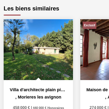
Les biens similaires
Exclusif
Villa d'architecte plain pied - 163 m2 près du golf,...
,
Morieres les avignon
,
458 000 €
|
274 000 €
440 000 €
Honoraires