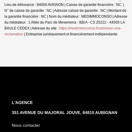
Lieu de délivrance : 84000 AVIGNON | Caisse de garantie financière : NC. |
N° de caisse de garantie : NC | Adresse caisse de garantie : NC | Montant de
la garantie financière : NC | Nom du médiateur : MEDIMMOCONSO | Adresse
du médiateur : 1 Allée du Parc de Mesemena - Bât A - CS 25222 - 44505 LA
BAULE CEDEX | Adresse du site :
https://medimmoconso.fr/adresser-une-
reclamation
|
Entreprise juridiquement et financièrement indépendante
L'AGENCE
351 AVENUE DU MAJORAL JOUVE, 84810 AUBIGNAN
Nous contacter