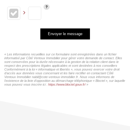
Envoyer le message
« Les informations recueillies sur ce formulaire sont enregistrées dans un fichier
informatisé par Côté Ventoux Immobilier pour gérer votre demande de contact. Elles
sont conservées pour la durée nécessaire à la gestion de la relation client dans le
respect des prescriptions légales applicables et sont destinées à nos conseillers
Conformément à la loi « informatique et libertés », vous pouvez exercer votre droit
d'accès aux données vous concernant et les faire rectifier en contactant Côté
Ventoux Immobilier nabil@cote-ventoux-immobilier.fr. Nous vous informons de
l'existence de la liste d'opposition au démarchage téléphonique « Bloctel », sur laquelle
vous pouvez vous inscrire ici :
https://www.bloctel.gouv.fr/
»