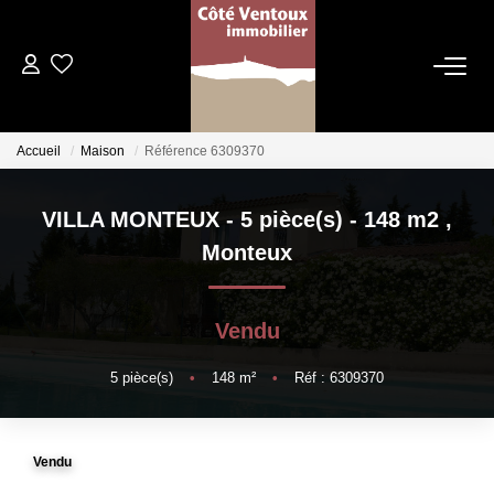
VENTES
Accueil
Maison
Référence 6309370
NOS AGENCES
VILLA MONTEUX - 5 pièce(s) - 148 m2
,
Qui Sommes Nous
Monteux
Les Dentelles Montmirail
Du Mont Ventoux
Vendu
Notre Équipe
5
pièce(s)
•
148
m²
•
Réf : 6309370
ESTIMATION
Vendu
HOME STAGING