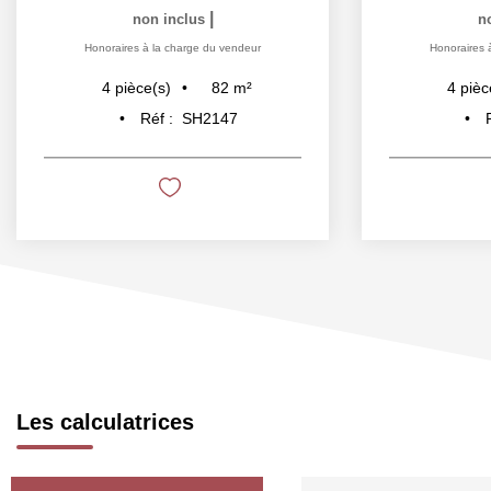
|
non inclus
n
Honoraires à la charge du vendeur
Honoraires 
82
m²
4
pièce(s)
4
pièc
Réf :
SH2147
Les calculatrices