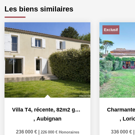
Les biens similaires
Exclusif
Villa T4, récente, 82m2 garage et jardin à Aubignan
,
Aubignan
,
Lori
236 000 €
|
336 000 €
226 000 €
Honoraires