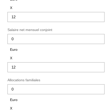
X
CHASSEUR IMMOBILIER
ACTUALITÉS
Salaire net mensuel conjoint
CONTACT
Euro
X
Allocations familiales
Euro
X