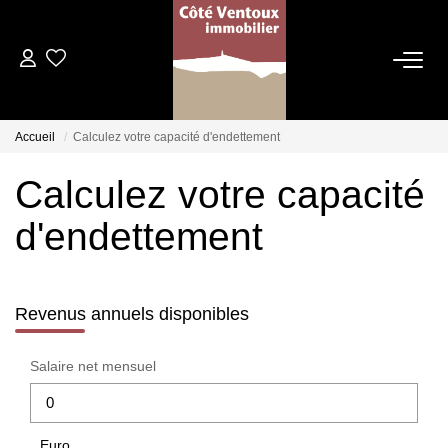
VENTES
Accueil
Calculez votre capacité d'endettement
NOS AGENCES
Calculez votre capacité
Qui Sommes Nous
d'endettement
Les Dentelles Montmirail
Du Mont Ventoux
Notre Équipe
Revenus annuels disponibles
Salaire net mensuel
ESTIMATION
HOME STAGING
Euro